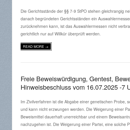
2026-
Die Gerichtsstände der §§ 7-9 StPO stehen gleichrangig n
04-
danach begründeten Gerichtsständen ein Auswahlermessen.
22
zurücknehmen kann, ist das Auswahlermessen nicht verbrau
gerichtlich nur auf Willkür überprüft werden.
READ MORE →
Freie Beweiswürdigung, Gentest, Bewe
Hinweisbeschluss vom 16.07.2025 -7 U
2026-
Im Zivilverfahren ist die Abgabe einer genetischen Probe, so
04-
und kann nicht erzwungen werden. Die Weigerung einer Parte
22
Beweismittel dauerhaft unerreichbar und einem Beweisantra
nachzugehen ist. Die Weigerung einer Partei, eine solche 