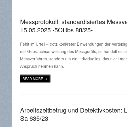
Messprotokoll, standardisiertes Mes
15.05.2025 -5ORbs 88/25-
2025-
Fehlt im Urteil – trotz konkreter Einwendungen der Verteidi
09-
der Gebrauchsanweisung des Messgeräts, so handelt es sich
23
Messverfahren, sondern um ein individuelles, das nicht meh
Anspruch nehmen kann.
READ MORE →
Arbeitszeitbetrug und Detektivkosten: 
Sa 635/23-
2025-