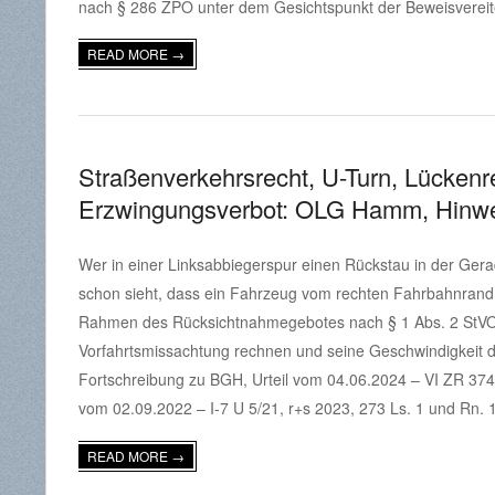
nach § 286 ZPO unter dem Gesichtspunkt der Beweisvereite
READ MORE →
Straßenverkehrsrecht, U-Turn, Lücken
Erzwingungsverbot: OLG Hamm, Hinwei
2026-
Wer in einer Linksabbiegerspur einen Rückstau in der Ge
04-
schon sieht, dass ein Fahrzeug vom rechten Fahrbahnrand
22
Rahmen des Rücksichtnahmegebotes nach § 1 Abs. 2 StVO 
Vorfahrtsmissachtung rechnen und seine Geschwindigkeit der
Fortschreibung zu BGH, Urteil vom 04.06.2024 – VI ZR 374/
vom 02.09.2022 – I-7 U 5/21, r+s 2023, 273 Ls. 1 und Rn. 19
READ MORE →