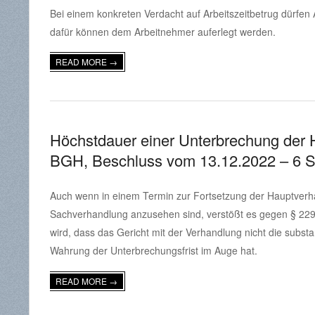
Bei einem konkreten Verdacht auf Arbeitszeitbetrug dürfen 
09-
dafür können dem Arbeitnehmer auferlegt werden.
23
READ MORE →
Höchstdauer einer Unterbrechung der 
BGH, Beschluss vom 13.12.2022 – 6 S
2024-
Auch wenn in einem Termin zur Fortsetzung der Hauptverha
06-
Sachverhandlung anzusehen sind, verstößt es gegen § 2
19
wird, dass das Gericht mit der Verhandlung nicht die subst
Wahrung der Unterbrechungsfrist im Auge hat.
READ MORE →