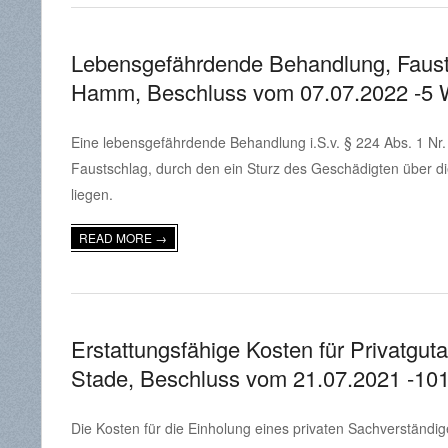
Lebensgefährdende Behandlung, Faust
Hamm, Beschluss vom 07.07.2022 -5 
2024-
Eine lebensgefährdende Behandlung i.S.v. § 224 Abs. 1 Nr
06-
Faustschlag, durch den ein Sturz des Geschädigten über die 
19
liegen.
READ MORE →
Erstattungsfähige Kosten für Privatgu
Stade, Beschluss vom 21.07.2021 -101
2022-
Die Kosten für die Einholung eines privaten Sachverständ
05-